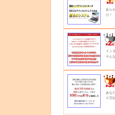
あら
け！
イン
そん
あな
０万