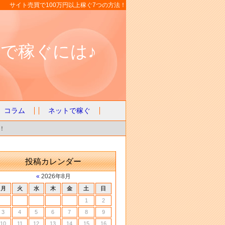
サイト売買で100万円以上稼ぐ7つの方法！
で稼ぐには♪
コラム
ネットで稼ぐ
！
投稿カレンダー
«
2026年8月
月
火
水
木
金
土
日
1
2
3
4
5
6
7
8
9
10
11
12
13
14
15
16