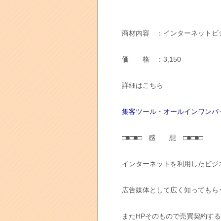
商材内容 ：インターネットビ
価 格 ：3,150
詳細はこちら
集客ツール・オールインワンパ
□■□■□ 感 想 □■□■□
インターネットを利用したビジ
広告媒体として広く知ってもら
またHPそのもので売買契約す