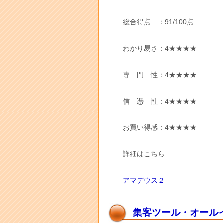
総合得点 ：91/100点
わかり易さ：4★★★★
専 門 性：4★★★★
信 憑 性：4★★★★
お買い得感：4★★★★
詳細はこちら
アマデウス２
集客ツール・オール