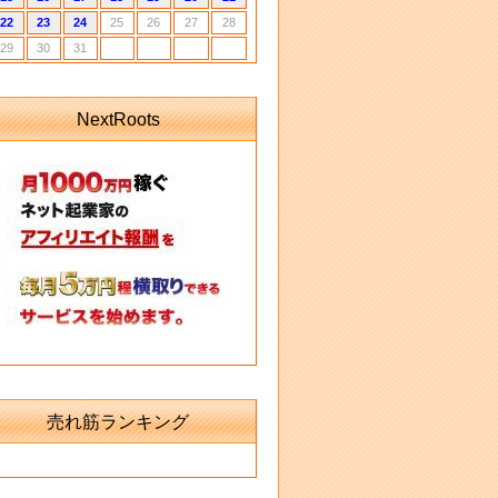
22
23
24
25
26
27
28
29
30
31
NextRoots
売れ筋ランキング