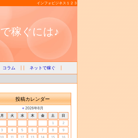
インフォビジネス１２３
で稼ぐには♪
コラム
ネットで稼ぐ
投稿カレンダー
«
2026年8月
月
火
水
木
金
土
日
1
2
3
4
5
6
7
8
9
10
11
12
13
14
15
16