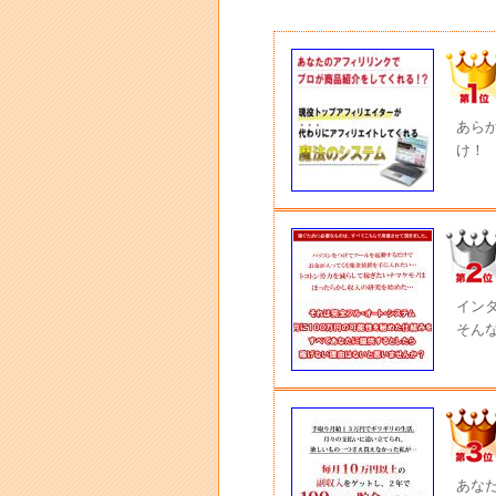
あら
け！
イン
そん
あな