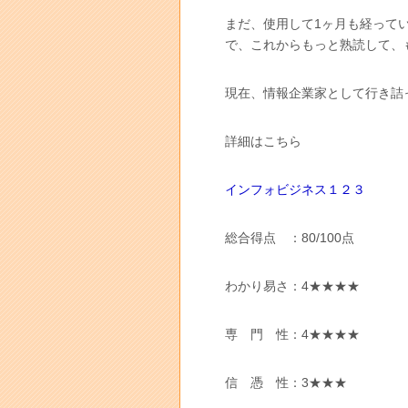
まだ、使用して1ヶ月も経って
で、これからもっと熟読して、
現在、情報企業家として行き詰
詳細はこちら
インフォビジネス１２３
総合得点 ：80/100点
わかり易さ：4★★★★
専 門 性：4★★★★
信 憑 性：3★★★