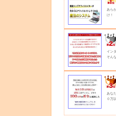
あら
け！
イン
そん
あな
０万