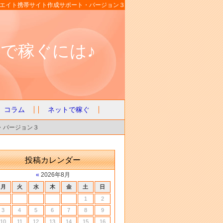
エイト携帯サイト作成サポート・バージョン３
で稼ぐには♪
コラム
ネットで稼ぐ
・バージョン３
投稿カレンダー
«
2026年8月
月
火
水
木
金
土
日
1
2
3
4
5
6
7
8
9
10
11
12
13
14
15
16