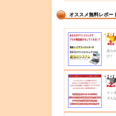
オススメ無料レポー
あら
け！
イン
そん