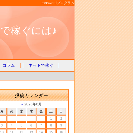
transwordプログラム
で稼ぐには♪
コラム
ネットで稼ぐ
投稿カレンダー
«
2026年8月
月
火
水
木
金
土
日
1
2
3
4
5
6
7
8
9
10
11
12
13
14
15
16