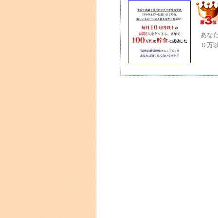
あな
０万