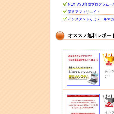
NEXTAYU育成プログラム一
第５アフィリエイト
インスタントくじメールマ
オススメ無料レポー
あら
け！
イン