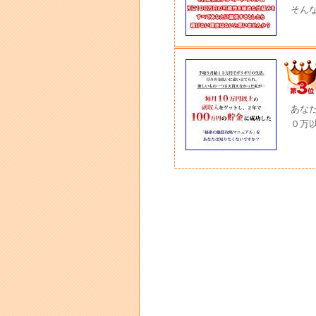
そん
あな
０万