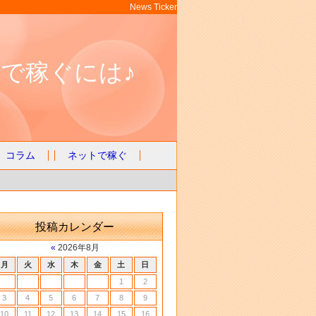
News Ticker
で稼ぐには♪
コラム
ネットで稼ぐ
投稿カレンダー
«
2026年8月
月
火
水
木
金
土
日
1
2
3
4
5
6
7
8
9
10
11
12
13
14
15
16