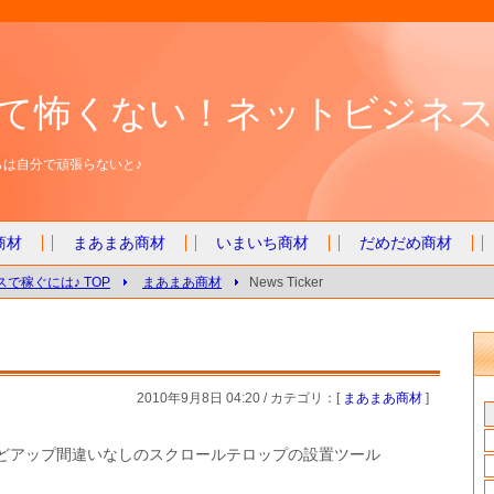
て怖くない！ネットビジネス
は自分で頑張らないと♪
商材
まあまあ商材
いまいち商材
だめだめ商材
で稼ぐには♪ TOP
まあまあ商材
News Ticker
2010年9月8日 04:20 / カテゴリ：[
まあまあ商材
]
どアップ間違いなしのスクロールテロップの設置ツール