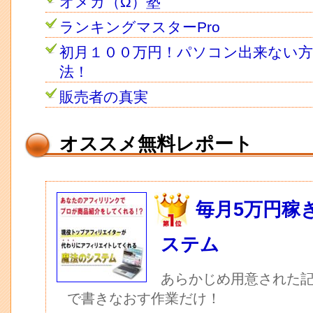
オメガ（Ω）塾
ランキングマスターPro
初月１００万円！パソコン出来ない
法！
販売者の真実
オススメ無料レポート
毎月5万円稼
ステム
あらかじめ用意された記
で書きなおす作業だけ！