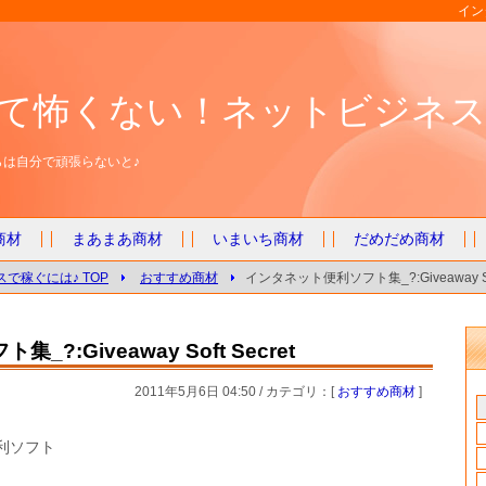
インタ
て怖くない！ネットビジネス
は自分で頑張らないと♪
商材
まあまあ商材
いまいち商材
だめだめ商材
で稼ぐには♪ TOP
おすすめ商材
インタネット便利ソフト集_?:Giveaway Soft
?:Giveaway Soft Secret
2011年5月6日 04:50 / カテゴリ：[
おすすめ商材
]
利ソフト