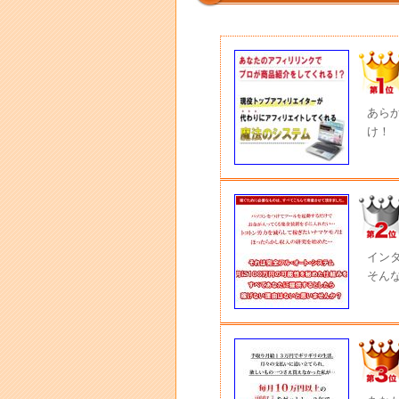
あら
け！
イン
そん