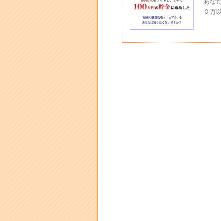
あな
０万