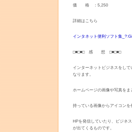
価 格 ：5,250
詳細はこちら
インタネット便利ソフト集_?:Giveaw
□■□■□ 感 想 □■□■□
インターネットビジネスをして
なります。
ホームページの画像や写真をま
持っている画像からアイコンを
HPを発信していたり、ビジネ
が出てくるものです。