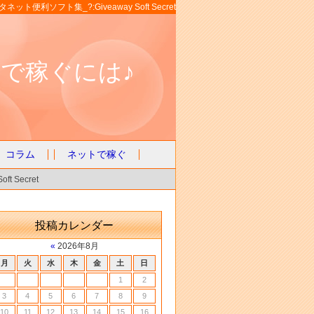
ネット便利ソフト集_?:Giveaway Soft Secret
で稼ぐには♪
コラム
ネットで稼ぐ
 Secret
投稿カレンダー
«
2026年8月
月
火
水
木
金
土
日
1
2
3
4
5
6
7
8
9
10
11
12
13
14
15
16