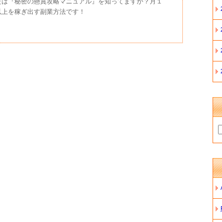
たは『秘密の懸賞攻略マニュアル』を知ってますか？月１
以上を稼ぎ出す副業方法です！