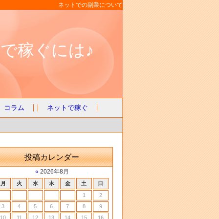
ネットでの副業について
で稼ぐには♪
コラム
ネットで稼ぐ
投稿カレンダー
«
2026年8月
月
火
水
木
金
土
日
1
2
3
4
5
6
7
8
9
10
11
12
13
14
15
16