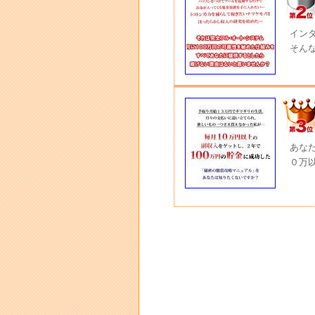
イン
そん
あな
０万