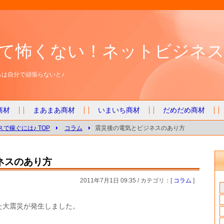
て怖くない！ネットビジネス
は自分で頑張らないと♪
商材
まあまあ商材
いまいち商材
だめだめ商材
で稼ぐには♪ TOP
コラム
震災後の電気とビジネスのあり方
ネスのあり方
2011年7月1日 09:35 / カテゴリ：[
コラム
]
た大震災が発生しました。