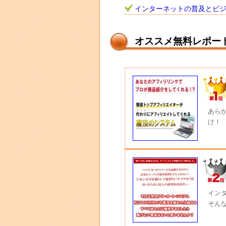
インターネットの普及とビ
オススメ無料レポー
あら
け！
イン
そん