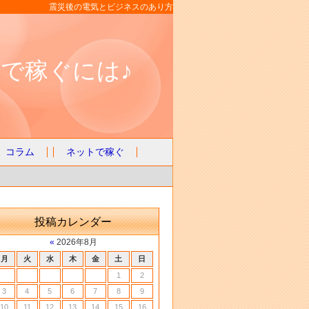
震災後の電気とビジネスのあり方
で稼ぐには♪
コラム
ネットで稼ぐ
投稿カレンダー
«
2026年8月
月
火
水
木
金
土
日
1
2
3
4
5
6
7
8
9
10
11
12
13
14
15
16