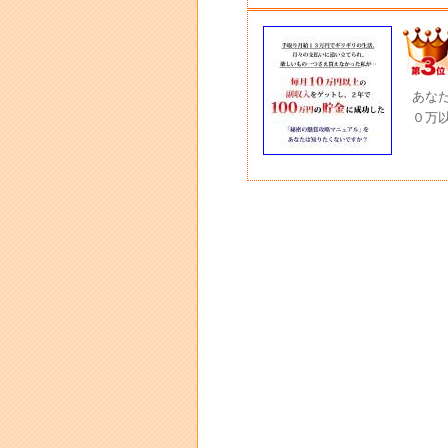
あな
０万