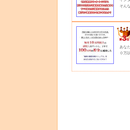
そん
あな
０万