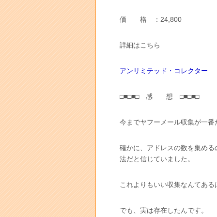
価 格 ：24,800
詳細はこちら
アンリミテッド・コレクター
□■□■□ 感 想 □■□■□
今までヤフーメール収集が一番
確かに、アドレスの数を集める
法だと信じていました。
これよりもいい収集なんてある
でも、実は存在したんです。