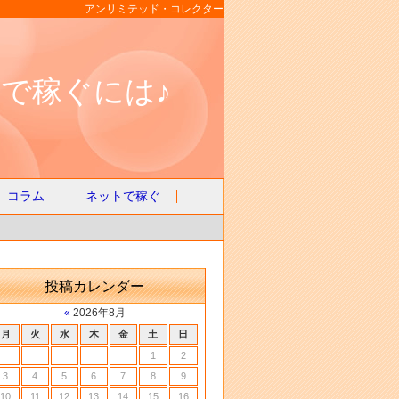
アンリミテッド・コレクター
で稼ぐには♪
コラム
ネットで稼ぐ
投稿カレンダー
«
2026年8月
月
火
水
木
金
土
日
1
2
3
4
5
6
7
8
9
10
11
12
13
14
15
16