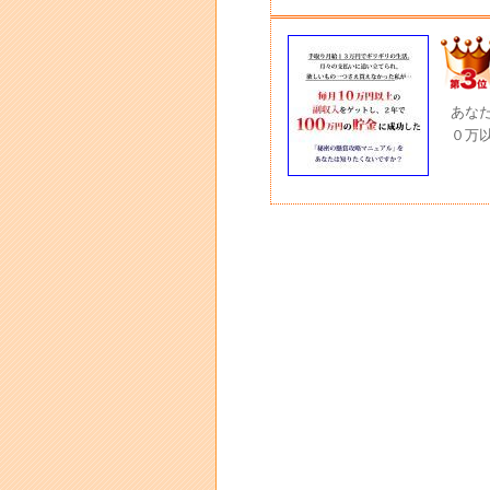
あな
０万