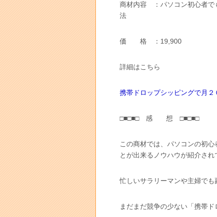
商材内容 ：パソコン初心者で
法
価 格 ：19,900
詳細はこちら
携帯ドロップシッピングで月２
□■□■□ 感 想 □■□■□
この商材では、パソコンの初心
とが出来るノウハウが紹介され
忙しいサラリーマンや主婦でも
まだまだ競争の少ない「携帯ド