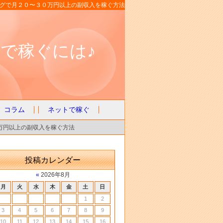
グで月２０〜３０万円以上の副収入を稼ぐ方法
で稼ぐには♪
コラム
ネットで稼ぐ
万円以上の副収入を稼ぐ方法
投稿カレンダー
«
2026年8月
月
火
水
木
金
土
日
1
2
3
4
5
6
7
8
9
10
11
12
13
14
15
16