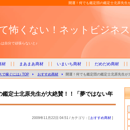
開運！何でも鑑定団の鑑定士北原先生
て怖くない！ネットビジネス
は自分で頑張らないと♪
商材
まあまあ商材
いまいち商材
だめだめ商材
で稼ぐには♪ TOP
おすすめ商材
開運！何でも鑑定団の鑑定士北原先生が
の鑑定士北原先生が大絶賛！！「夢ではない年
2009年11月22日 04:51 / カテゴリ：[
おすすめ商材
]