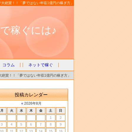
が大絶賛！！「夢ではない年収1億円の稼ぎ方」
で稼ぐには♪
コラム
ネットで稼ぐ
大絶賛！！「夢ではない年収1億円の稼ぎ方」
投稿カレンダー
«
2026年8月
月
火
水
木
金
土
日
1
2
3
4
5
6
7
8
9
10
11
12
13
14
15
16