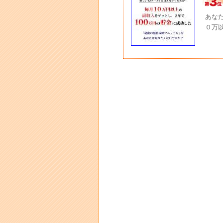
あな
０万