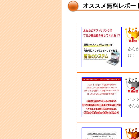
オススメ無料レポー
あら
け！
イン
そん